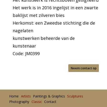
Het kunstwerk is rechtsboven gesigneerd
Het werk is in 2016 ingelijst in een zwarte
baklijst met zilveren bies
Herkomst: een Zweedse stichting die de
nagelaten
kunstwerken beheerde van de
kunstenaar
Code: JM0399
Neem contact op
Home
Artists
Paintings & Graphics
Sculptures
Photography
Classic
Contact