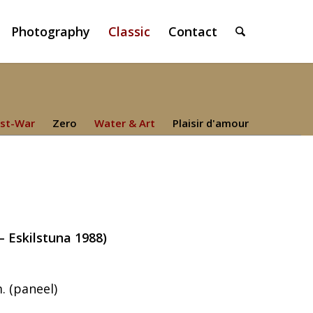
Photography
Classic
Contact
st-War
Zero
Water & Art
Plaisir d'amour
– Eskilstuna 1988)
. (paneel)