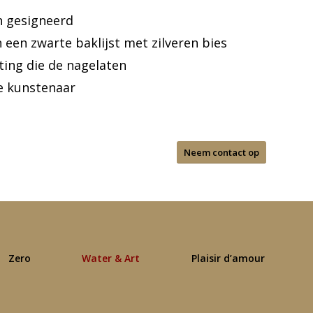
n gesigneerd
in een zwarte baklijst met zilveren bies
ing die de nagelaten
e kunstenaar
Neem contact op
Zero
Water & Art
Plaisir d’amour