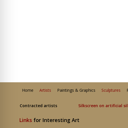
Home
Artists
Paintings & Graphics
Sculptures
Contracted artists
Silkscreen on artificial si
Links
for Interesting Art