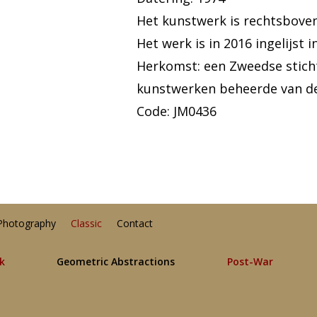
Het kunstwerk is rechtsbove
Het werk is in 2016 ingelijst 
Herkomst: een Zweedse sticht
kunstwerken beheerde van d
Code: JM0436
Photography
Classic
Contact
lk
Geometric Abstractions
Post-War