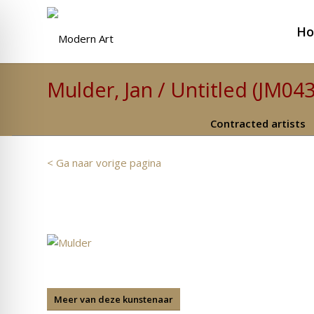
H
Mulder, Jan / Untitled (JM04
Contracted artists
< Ga naar vorige pagina
Meer van deze kunstenaar