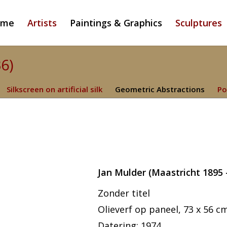
ome
Artists
Paintings & Graphics
Sculptures
36)
Silkscreen on artificial silk
Geometric Abstractions
Po
Jan Mulder (Maastricht 1895 
Zonder titel
Olieverf op paneel, 73 x 56 cm
Datering: 1974