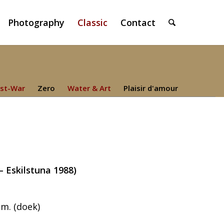
Photography
Classic
Contact
st-War
Zero
Water & Art
Plaisir d'amour
– Eskilstuna 1988)
cm. (doek)