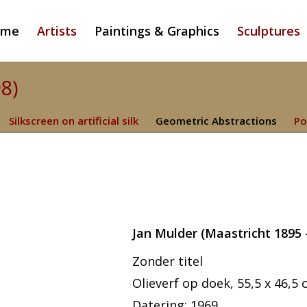
ome
Artists
Paintings & Graphics
Sculptures
98)
Silkscreen on artificial silk
Geometric Abstractions
Po
Jan Mulder (Maastricht 1895 
Zonder titel
Olieverf op doek, 55,5 x 46,5 
Datering: 1969