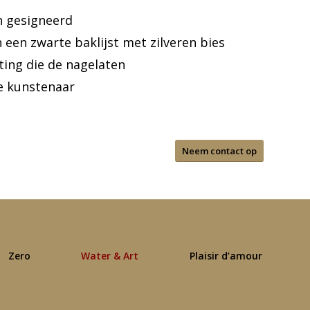
n gesigneerd
in een zwarte baklijst met zilveren bies
ing die de nagelaten
e kunstenaar
Neem contact op
Zero
Water & Art
Plaisir d’amour