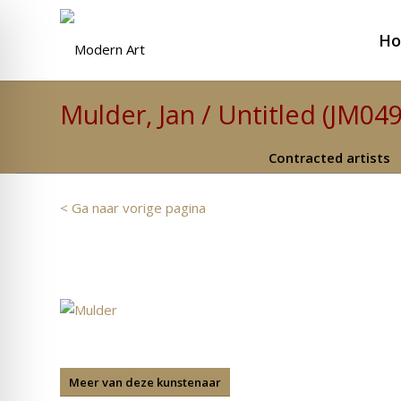
H
Mulder, Jan / Untitled (JM04
Contracted artists
< Ga naar vorige pagina
Meer van deze kunstenaar