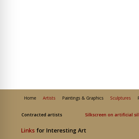
Home
Artists
Paintings & Graphics
Sculptures
Contracted artists
Silkscreen on artificial si
Links
for Interesting Art