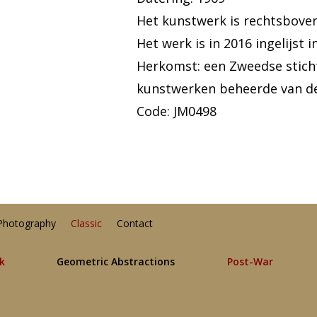
Het kunstwerk is rechtsbove
Het werk is in 2016 ingelijst 
Herkomst: een Zweedse sticht
kunstwerken beheerde van d
Code: JM0498
Photography
Classic
Contact
lk
Geometric Abstractions
Post-War