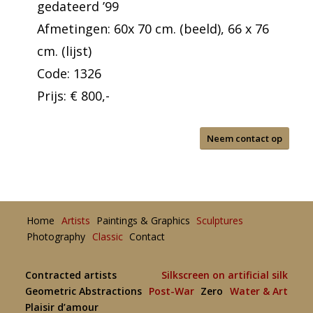
gedateerd ’99
Afmetingen: 60x 70 cm. (beeld), 66 x 76
cm. (lijst)
Code: 1326
Prijs: € 800,-
Neem contact op
Home
Artists
Paintings & Graphics
Sculptures
Photography
Classic
Contact
Contracted artists
Silkscreen on artificial silk
Geometric Abstractions
Post-War
Zero
Water & Art
Plaisir d’amour