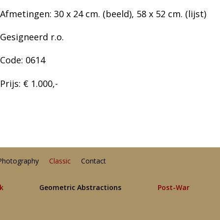
Afmetingen: 30 x 24 cm. (beeld), 58 x 52 cm. (lijst)
Gesigneerd r.o.
Code: 0614
Prijs: € 1.000,-
Photography
Classic
Contact
lk
Geometric Abstractions
Post-War