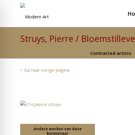
H
Struys, Pierre / Bloemstillev
Contracted artists
< Ga naar vorige pagina
Andere werken van deze
kunstenaar