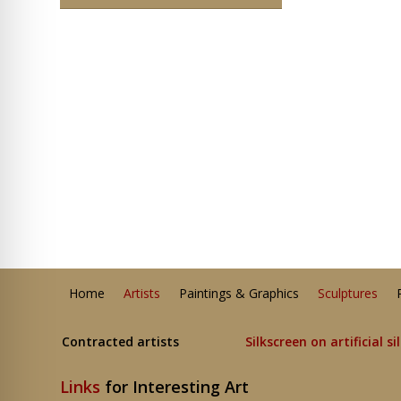
Home
Artists
Paintings & Graphics
Sculptures
Contracted artists
Silkscreen on artificial si
Links
for Interesting Art