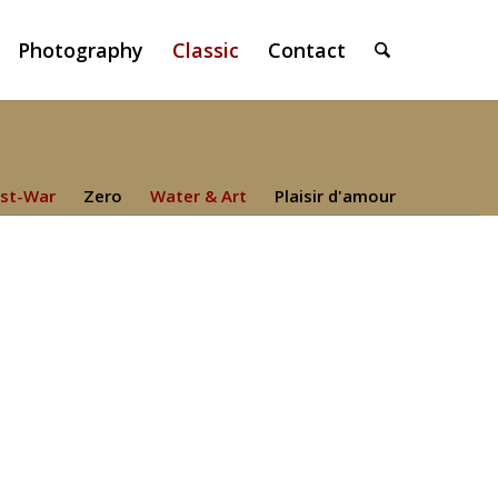
Photography
Classic
Contact
st-War
Zero
Water & Art
Plaisir d'amour