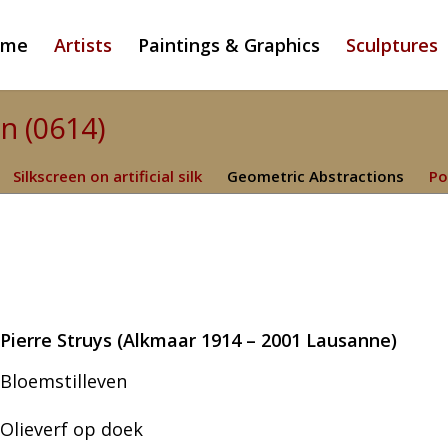
ome
Artists
Paintings & Graphics
Sculptures
en (0614)
Silkscreen on artificial silk
Geometric Abstractions
Po
Pierre Struys (Alkmaar 1914 – 2001 Lausanne)
Bloemstilleven
Olieverf op doek