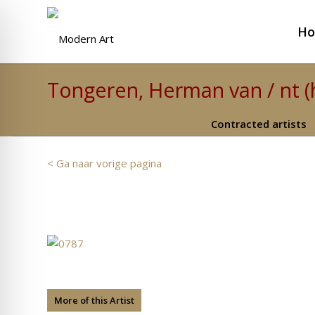
H
Tongeren, Herman van / nt (
Contracted artists
< Ga naar vorige pagina
More of this Artist