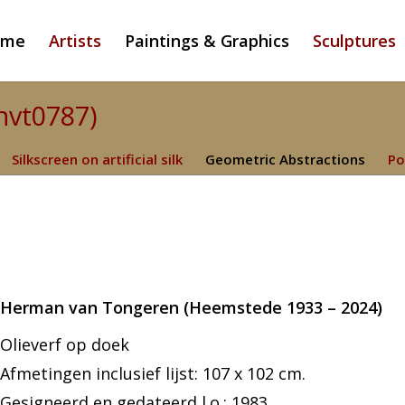
ome
Artists
Paintings & Graphics
Sculptures
hvt0787)
Silkscreen on artificial silk
Geometric Abstractions
Po
Herman van Tongeren (Heemstede 1933 – 2024)
Olieverf op doek
Afmetingen inclusief lijst: 107 x 102 cm.
Gesigneerd en gedateerd l.o.: 1983