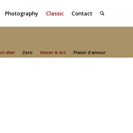
Photography
Classic
Contact
st-War
Zero
Water & Art
Plaisir d'amour