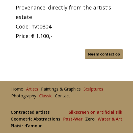
Provenance: directly from the artist’s
estate
Code: hvt0804
Price: € 1.100,-
Neem contact op
Home
Artists
Paintings & Graphics
Sculptures
Photography
Classic
Contact
Contracted artists
Silkscreen on artificial silk
Geometric Abstractions
Post-War
Zero
Water & Art
Plaisir d’amour