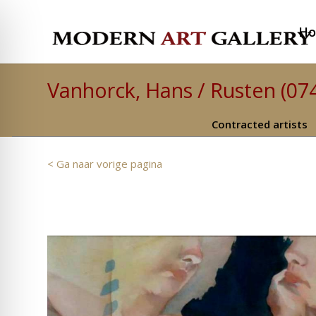
H
Vanhorck, Hans / Rusten (07
Contracted artists
< Ga naar vorige pagina