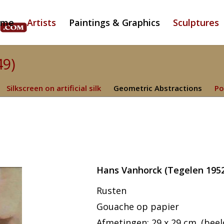
ome
Artists
Paintings & Graphics
Sculptures
49)
Silkscreen on artificial silk
Geometric Abstractions
Po
Hans Vanhorck (Tegelen 1952
Rusten
Gouache op papier
Afmetingen: 29 x 29 cm. (beeld)