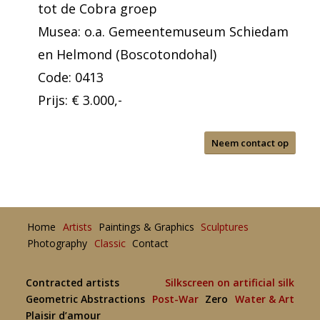
tot de Cobra groep
Musea: o.a. Gemeentemuseum Schiedam
en Helmond (Boscotondohal)
Code: 0413
Prijs: € 3.000,-
Neem contact op
Home
Artists
Paintings & Graphics
Sculptures
Photography
Classic
Contact
Contracted artists
Silkscreen on artificial silk
Geometric Abstractions
Post-War
Zero
Water & Art
Plaisir d’amour