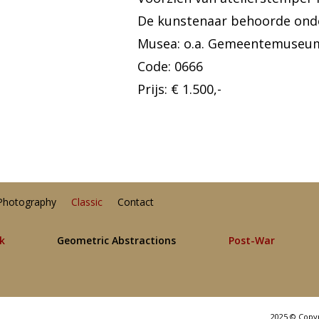
De kunstenaar behoorde ond
Musea: o.a. Gemeentemuseum
Code: 0666
Prijs: € 1.500,-
Photography
Classic
Contact
lk
Geometric Abstractions
Post-War
2025 © Copy