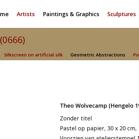
ome
Artists
Paintings & Graphics
Sculptures
(0666)
Silkscreen on artificial silk
Geometric Abstractions
Po
Theo Wolvecamp (Hengelo 1
Zonder titel
Pastel op papier, 30 x 20 cm, 
Voorzien van atelierstempel 