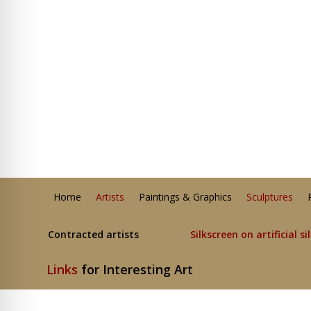
Home
Artists
Paintings & Graphics
Sculptures
Contracted artists
Silkscreen on artificial si
Links
for Interesting Art