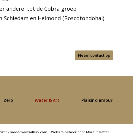
er andere tot de Cobra groep
 Schiedam en Helmond (Boscotondohal)
Neem contact op
Zero
Water & Art
Plaisir d’amour
right - modern-artgallery.com |
Website beheer door Make it Matter