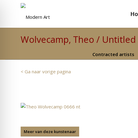
H
Wolvecamp, Theo / Untitled 
Contracted artists
< Ga naar vorige pagina
Meer van deze kunstenaar