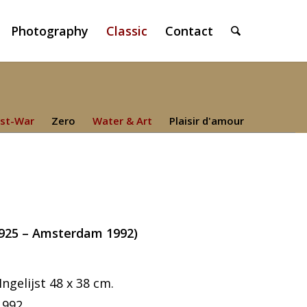
Photography
Classic
Contact
st-War
Zero
Water & Art
Plaisir d'amour
925 – Amsterdam 1992)
Ingelijst 48 x 38 cm.
1992