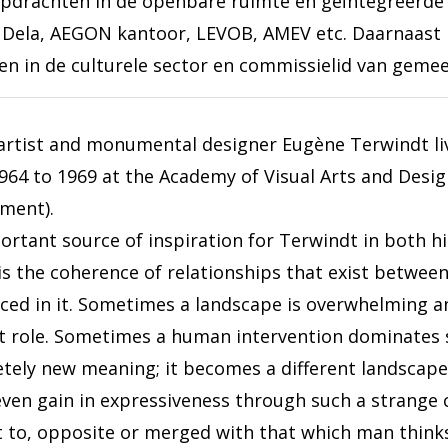
pdrachten in de openbare ruimte en geïntegreerde
 Dela, AEGON kantoor, LEVOB, AMEV etc. Daarnaast i
en in de culturele sector en commissielid van geme
 artist and monumental designer Eugène Terwindt li
964 to 1969 at the Academy of Visual Arts and Desi
ment).
ortant source of inspiration for Terwindt in both
is the coherence of relationships that exist betwee
aced in it. Sometimes a landscape is overwhelming an
 role. Sometimes a human intervention dominates s
tely new meaning; it becomes a different landscape w
even gain in expressiveness through such a strange 
t to, opposite or merged with that which man thinks