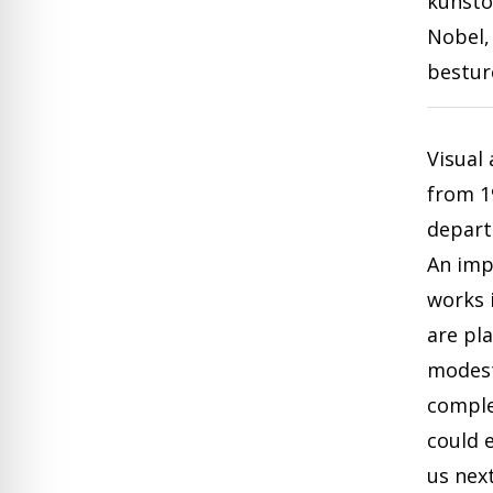
kunsto
Nobel,
bestur
Visual
from 1
depart
An imp
works 
are pl
modest
comple
could 
us nex