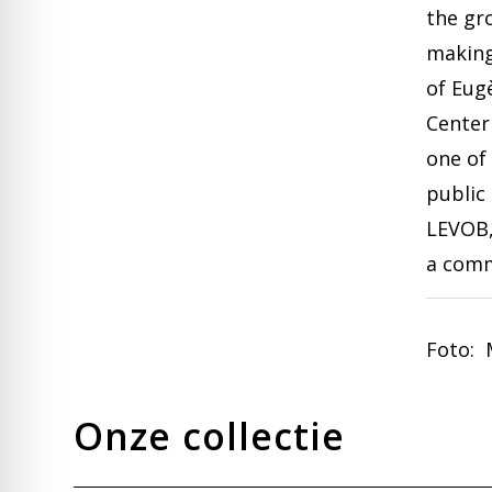
the gr
making
of Eug
Center
one of
public
LEVOB,
a comm
Foto: 
Onze collectie