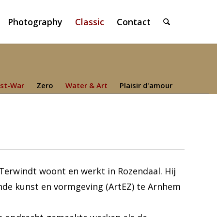
Photography
Classic
Contact
st-War
Zero
Water & Art
Plaisir d'amour
rwindt woont en werkt in Rozendaal. Hij
nde kunst en vormgeving (ArtEZ) te Arnhem