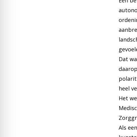
Een be
autono
ordeni
aanbre
landsc
gevoel
Dat wa
daarop
polarit
heel v
Het we
Medisc
Zorggr
Als ee