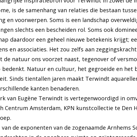
langrijke inspiratiebron voor Terwindt in zowel de
me, is de samenhang van relaties die bestaan tuss
ng en voorwerpen. Soms is een landschap overweldi
ngen slechts een bescheiden rol. Soms ook domineer
hap daardoor een geheel nieuwe betekenis krijgt; 
ens en associaties. Het zou zelfs aan zeggingskrac
t de natuur ons voorzet naast, tegenover of versm
 bedenkt. Natuur en cultuur, het gegroeide en het b
eit. Sinds tientallen jaren maakt Terwindt aquarellen
erschillende kanten benaderen.
rk van Eugène Terwindt is vertegenwoordigd in omva
h Centrum Amsterdam, KPN kunstcollectie te Den Ha
oep.
n van de exponenten van de zogenaamde Arnhems Sch