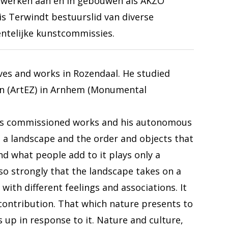
 werken aan en in gebouwen als AKZO
s Terwindt bestuurslid van diverse
entelijke kunstcommissies.
ves and works in Rozendaal. He studied
gn (ArtEZ) in Arnhem (Monumental
 his commissioned works and his autonomous
n a landscape and the order and objects that
d what people add to it plays only a
o strongly that the landscape takes on a
ith different feelings and associations. It
contribution. That which nature presents to
 up in response to it. Nature and culture,