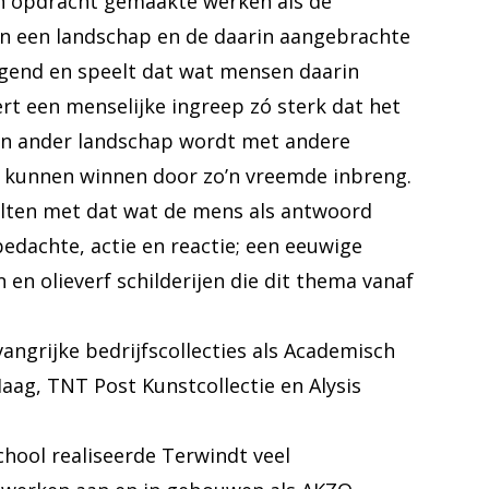
 in opdracht gemaakte werken als de
en een landschap en de daarin aangebrachte
gend en speelt dat wat mensen daarin
t een menselijke ingreep zó sterk dat het
een ander landschap wordt met andere
ht kunnen winnen door zo’n vreemde inbreng.
olten met dat wat de mens als antwoord
edachte, actie en reactie; een eeuwige
 en olieverf schilderijen die dit thema vanaf
ngrijke bedrijfscollecties als Academisch
ag, TNT Post Kunstcollectie en Alysis
ool realiseerde Terwindt veel