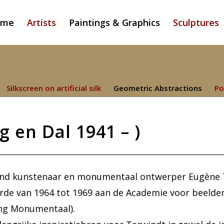
ome
Artists
Paintings & Graphics
Sculptures
Silkscreen on artificial silk
Geometric Abstractions
Po
 en Dal 1941 – )
nd kunstenaar en monumentaal ontwerper Eugène Te
rde van 1964 tot 1969 aan de Academie voor beelde
ing Monumentaal).