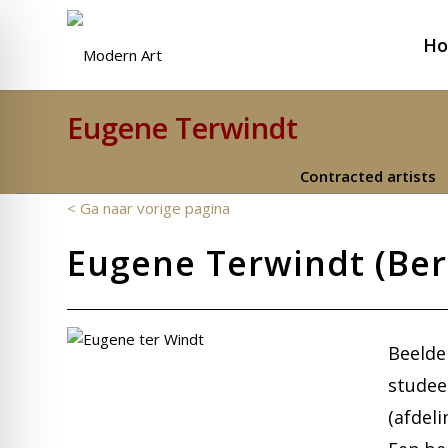
H
Eugene Terwindt
Contracted artists
< Ga naar vorige pagina
Eugene Terwindt (Berg
Beelde
studee
(afdel