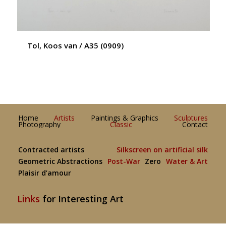
Tol, Koos van / A35 (0909)
Home
Artists
Paintings & Graphics
Sculptures
Photography
Classic
Contact
Contracted artists
Silkscreen on artificial silk
Geometric Abstractions
Post-War
Zero
Water & Art
Plaisir d’amour
Links
for Interesting Art