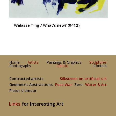
Walasse Ting / What’s new? (0412)
Home
Artists
Paintings & Graphics
Sculptures
Photography
Classic
Contact
Contracted artists
Silkscreen on artificial silk
Geometric Abstractions
Post-War
Zero
Water & Art
Plaisir d’amour
Links
for Interesting Art