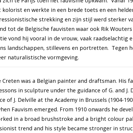
 zich te Parijs toen het fauvisme opkwam. Vanaf 191
 kolorist en werkte in een brede toets en een helder
ressionistische strekking en zijn stijl werd sterker
nd tot de Belgische fauvisten waar ook Rik Wouters
atie vond hij vooral in de vrouw, vaak raadselachtig
ns landschappen, stillevens en portretten. Tegen het
er naturalistische vormgeving.
 Creten was a Belgian painter and draftsman. His fa
essons in sculpture under the guidance of G. and J. 
e of J. Delville at the Academy in Brussels (1904-190
when Fauvism emerged. From 1910 onwards he develop
rked in a broad brushstroke and a bright colour pal
sionist trend and his style became stronger in struc