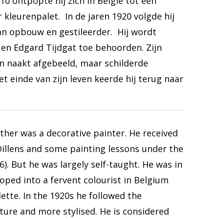
0 ontpopte hij zich in België tot een
 kleurenpalet. In de jaren 1920 volgde hij
 van opbouw en gestileerder. Hij wordt
 en Edgard Tijdgat toe behoorden. Zijn
 en naakt afgebeeld, maar schilderde
 einde van zijn leven keerde hij terug naar
ther was a decorative painter. He received
Dillens and some painting lessons under the
6). But he was largely self-taught. He was in
ed into a fervent colourist in Belgium
ette. In the 1920s he followed the
ture and more stylised. He is considered