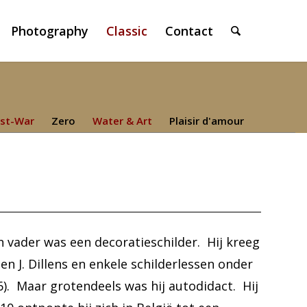
Photography
Classic
Contact
st-War
Zero
Water & Art
Plaisir d'amour
n vader was een decoratieschilder. Hij kreeg
n J. Dillens en enkele schilderlessen onder
06). Maar grotendeels was hij autodidact. Hij