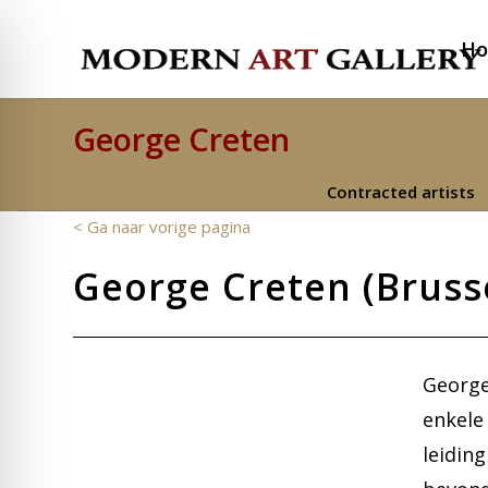
H
George Creten
Contracted artists
< Ga naar vorige pagina
George Creten (Brusse
George
enkele
leiding