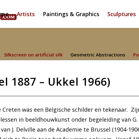
ome
Artists
Paintings & Graphics
Sculptures
Silkscreen on artificial silk
Geometric Abstractions
Po
l 1887 – Ukkel 1966)
 Creten was een Belgische schilder en tekenaar. Zij
 lessen in beeldhouwkunst onder begeleiding van G. e
 van J. Delville aan de Academie te Brussel (1904-19