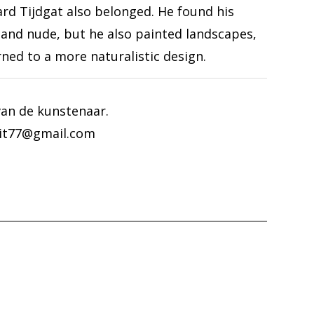
ard Tijdgat also belonged. He found his
 and nude, but he also painted landscapes,
urned to a more naturalistic design.
van de kunstenaar.
duit77@gmail.com