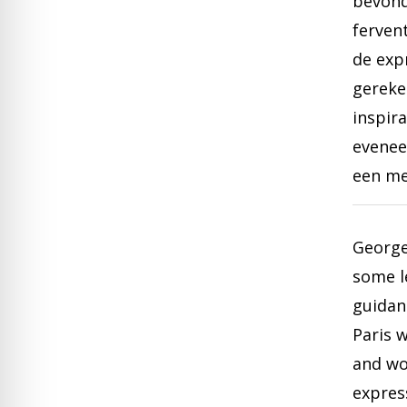
bevond
fervent
de exp
gereke
inspir
evenee
een me
George
some l
guidanc
Paris 
and wo
expres