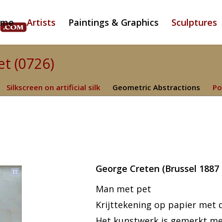
ome
Artists
Paintings & Graphics
Sculptures
t (0726)
Silkscreen on artificial silk
Geometric Abstractions
Po
George Creten (Brussel 1887 
Man met pet
Krijttekening op papier met d
Het kunstwerk is gemerkt met