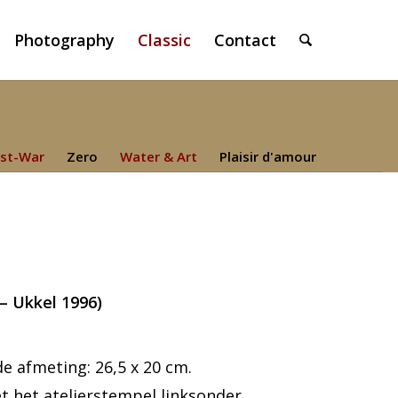
Photography
Classic
Contact
st-War
Zero
Water & Art
Plaisir d'amour
– Ukkel 1996)
e afmeting: 26,5 x 20 cm.
 het atelierstempel linksonder