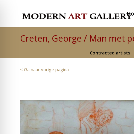
H
Creten, George / Man met pe
Contracted artists
< Ga naar vorige pagina