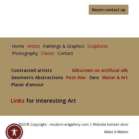
Neem contact op
Home
Artists
Paintings & Graphics
Sculptures
Photography
Classic
Contact
Contracted artists
Silkscreen on artificial silk
Geometric Abstractions
Post-War
Zero
Water & Art
Plaisir d’amour
Links
for Interesting Art
2025 © Copyright - modern-artgallery.com |
Website beheer door
Make it Matter