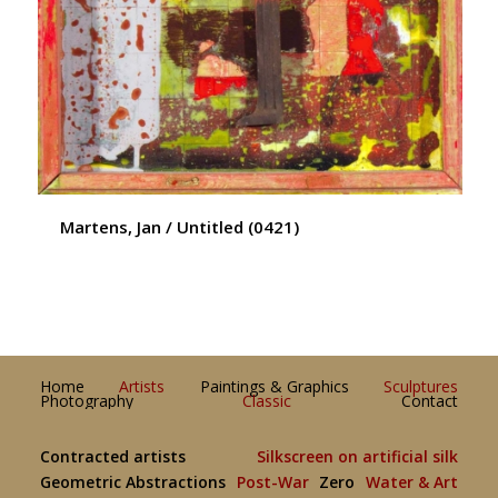
Martens, Jan / Untitled (0421)
Home
Artists
Paintings & Graphics
Sculptures
Photography
Classic
Contact
Contracted artists
Silkscreen on artificial silk
Geometric Abstractions
Post-War
Zero
Water & Art