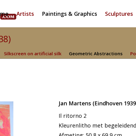
ome
Artists
Paintings & Graphics
Sculptures
38)
Silkscreen on artificial silk
Geometric Abstractions
Po
Jan Martens (Eindhoven 1939 
Il ritorno 2
Kleurenlitho met begeleiden
Afmeting: 50,8 x 69,9 cm.