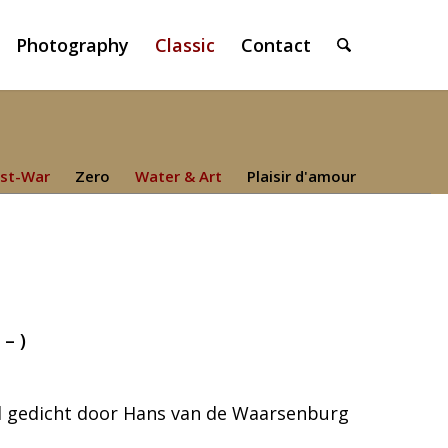
Photography
Classic
Contact
st-War
Zero
Water & Art
Plaisir d'amour
– )
d gedicht door Hans van de Waarsenburg