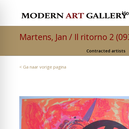
H
Martens, Jan / Il ritorno 2 (09
Contracted artists
< Ga naar vorige pagina