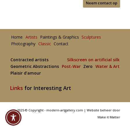
Neem contact op
Home
Artists
Paintings & Graphics
Sculptures
Photography
Classic
Contact
Contracted artists
Silkscreen on artificial silk
Geometric Abstractions
Post-War
Zero
Water & Art
Plaisir d’amour
Links
for Interesting Art
2025 © Copyright - modern-artgallery.com |
Website beheer door
Make it Matter