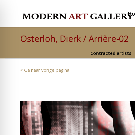
H
Osterloh, Dierk / Arrière-02
Contracted artists
< Ga naar vorige pagina