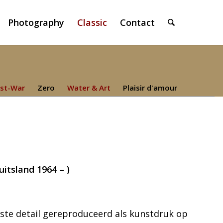
Photography
Classic
Contact
st-War
Zero
Water & Art
Plaisir d'amour
itsland 1964 – )
nste detail gereproduceerd als kunstdruk op