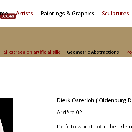
ome
Artists
Paintings & Graphics
Sculptures
Silkscreen on artificial silk
Geometric Abstractions
Po
Dierk Osterloh ( Oldenburg Du
Arrière 02
De foto wordt tot in het klei