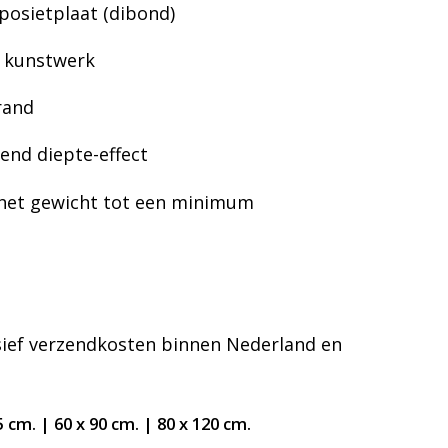
osietplaat (dibond)
r kunstwerk
rand
lend diepte-effect
het gewicht tot een minimum
usief verzendkosten binnen Nederland en
5 cm. | 6
0 x 90 cm. | 8
0 x 120 cm.