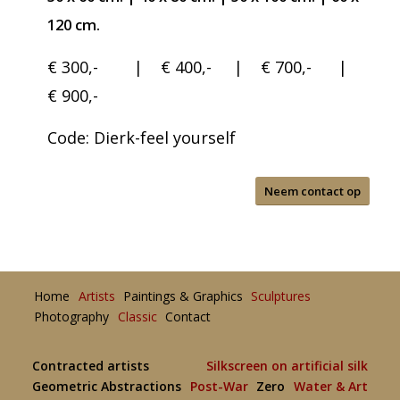
120 cm.
€ 300,- | € 400,- | € 700,- |
€ 900,-
Code: Dierk-feel yourself
Neem contact op
Home
Artists
Paintings & Graphics
Sculptures
Photography
Classic
Contact
Contracted artists
Silkscreen on artificial silk
Geometric Abstractions
Post-War
Zero
Water & Art