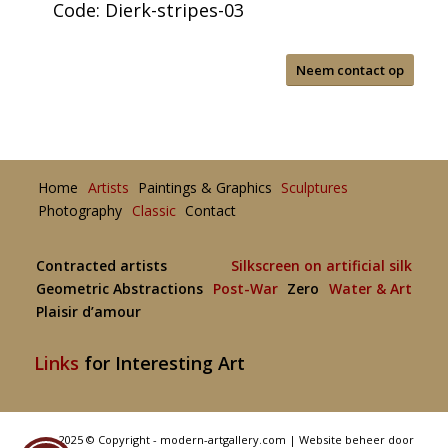
Code: Dierk-stripes-03
Neem contact op
Home
Artists
Paintings & Graphics
Sculptures
Photography
Classic
Contact
Contracted artists
Silkscreen on artificial silk
Geometric Abstractions
Post-War
Zero
Water & Art
Plaisir d’amour
Links
for Interesting Art
2025 © Copyright - modern-artgallery.com |
Website beheer door