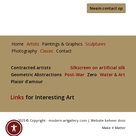
Neem contact op
Home
Artists
Paintings & Graphics
Sculptures
Photography
Classic
Contact
Contracted artists
Silkscreen on artificial silk
Geometric Abstractions
Post-War
Zero
Water & Art
Plaisir d’amour
Links
for Interesting Art
2025 © Copyright - modern-artgallery.com |
Website beheer door
Make it Matter