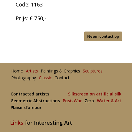
Code: 1163
Prijs: € 750,-
Neem contact op
Home
Artists
Paintings & Graphics
Sculptures
Photography
Classic
Contact
Contracted artists
Silkscreen on artificial silk
Geometric Abstractions
Post-War
Zero
Water & Art
Plaisir d’amour
Links
for Interesting Art