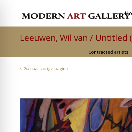
H
Leeuwen, Wil van / Untitled 
Contracted artists
< Ga naar vorige pagina