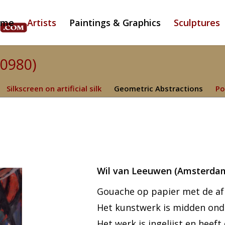
ome
Artists
Paintings & Graphics
Sculptures
(0980)
Silkscreen on artificial silk
Geometric Abstractions
Po
Wil van Leeuwen (Amsterda
Gouache op papier met de afm
Het kunstwerk is midden ond
Het werk is ingelijst en heeft