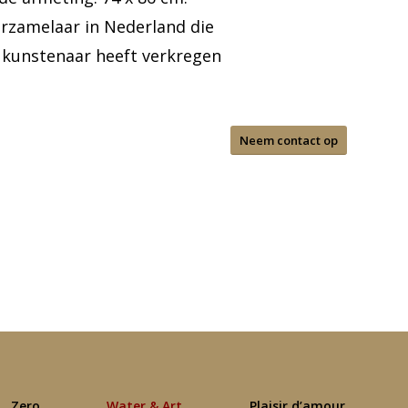
erzamelaar in Nederland die
 kunstenaar heeft verkregen
Neem contact op
Zero
Water & Art
Plaisir d’amour