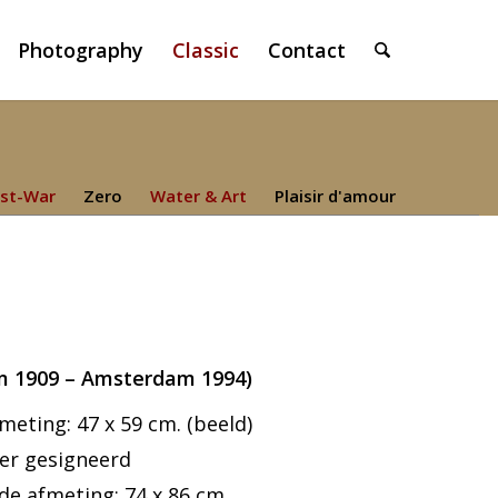
Photography
Classic
Contact
st-War
Zero
Water & Art
Plaisir d'amour
m 1909 – Amsterdam 1994)
eting: 47 x 59 cm. (beeld)
er gesigneerd
 de afmeting: 74 x 86 cm.