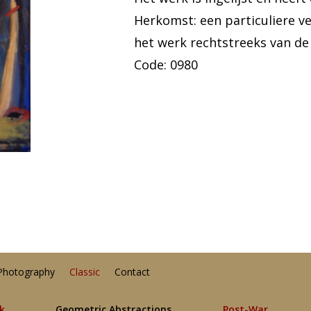
Herkomst: een particuliere v
het werk rechtstreeks van de
Code: 0980
Photography
Classic
Contact
lk
Geometric Abstractions
Post-War