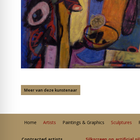
Meer van deze kunstenaar
Home
Artists
Paintings & Graphics
Sculptures
Contracted artists
Silkscreen on artificial si