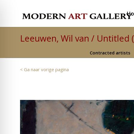
H
Leeuwen, Wil van / Untitled 
Contracted artists
< Ga naar vorige pagina