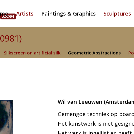
ome
Artists
Paintings & Graphics
Sculptures
(0981)
Silkscreen on artificial silk
Geometric Abstractions
Po
Wil van Leeuwen (Amsterda
Gemengde techniek op board m
Het kunstwerk is niet gesign
Het werk is ingelijst en heeft