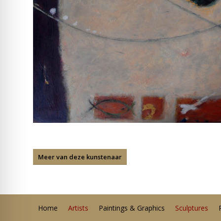
Meer van deze kunstenaar
Home
Artists
Paintings & Graphics
Sculptures