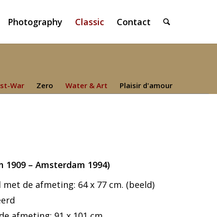
Photography
Classic
Contact
st-War
Zero
Water & Art
Plaisir d'amour
m 1909 – Amsterdam 1994)
et de afmeting: 64 x 77 cm. (beeld)
eerd
 de afmeting: 91 x 101 cm.