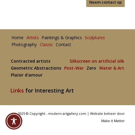
Neem contact op
Home
Artists
Paintings & Graphics
Sculptures
Photography
Classic
Contact
Contracted artists
Silkscreen on artificial silk
Geometric Abstractions
Post-War
Zero
Water & Art
Plaisir d’amour
Links
for Interesting Art
2025 © Copyright - modern-artgallery.com |
Website beheer door
Make it Matter