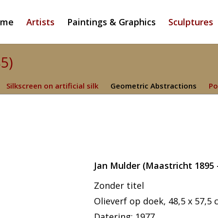
ome
Artists
Paintings & Graphics
Sculptures
85)
Silkscreen on artificial silk
Geometric Abstractions
Po
Jan Mulder (Maastricht 1895 
Zonder titel
Olieverf op doek, 48,5 x 57,5 
Datering: 1977