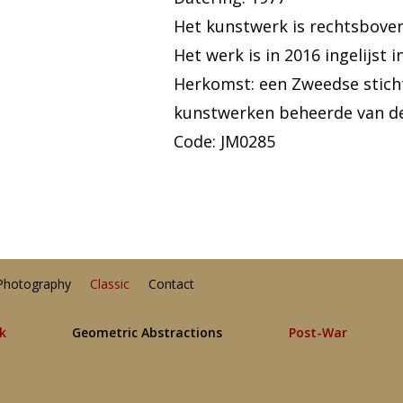
Het kunstwerk is rechtsbove
Het werk is in 2016 ingelijst 
Herkomst: een Zweedse sticht
kunstwerken beheerde van d
Code: JM0285
Photography
Classic
Contact
lk
Geometric Abstractions
Post-War