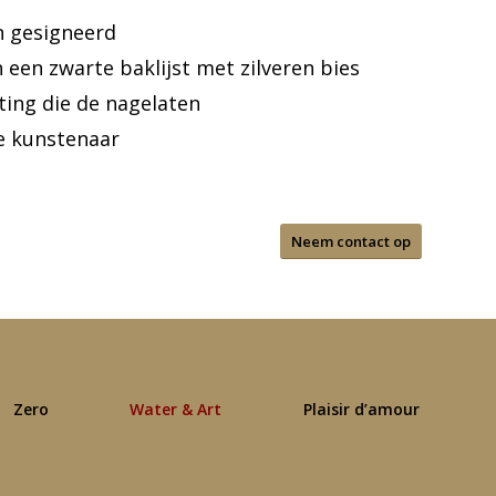
n gesigneerd
in een zwarte baklijst met zilveren bies
ing die de nagelaten
e kunstenaar
Neem contact op
Zero
Water & Art
Plaisir d’amour