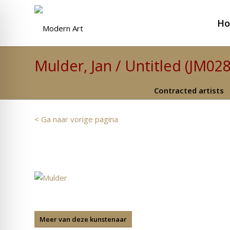
H
Mulder, Jan / Untitled (JM02
Contracted artists
< Ga naar vorige pagina
Meer van deze kunstenaar