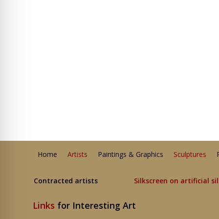
Home
Artists
Paintings & Graphics
Sculptures
Contracted artists
Silkscreen on artificial si
Links
for Interesting Art