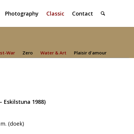
Photography
Classic
Contact
st-War
Zero
Water & Art
Plaisir d'amour
– Eskilstuna 1988)
cm. (doek)