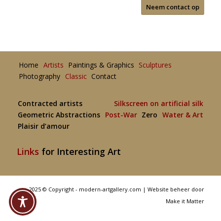
Neem contact op
Home
Artists
Paintings & Graphics
Sculptures
Photography
Classic
Contact
Contracted artists
Silkscreen on artificial silk
Geometric Abstractions
Post-War
Zero
Water & Art
Plaisir d’amour
Links
for Interesting Art
2025 © Copyright - modern-artgallery.com |
Website beheer door
Make it Matter