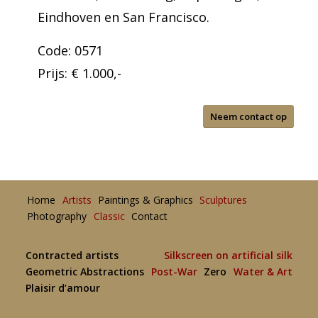
Eindhoven en San Francisco.
Code: 0571
Prijs: € 1.000,-
Neem contact op
Home
Artists
Paintings & Graphics
Sculptures
Photography
Classic
Contact
Contracted artists
Silkscreen on artificial silk
Geometric Abstractions
Post-War
Zero
Water & Art
Plaisir d’amour