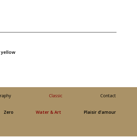
, yellow
raphy
Classic
Contact
Zero
Water & Art
Plaisir d’amour