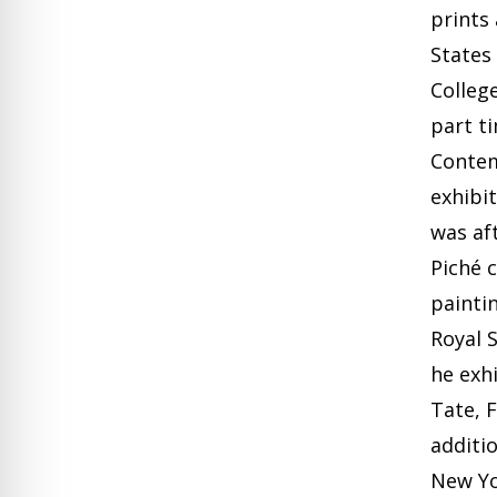
prints 
States
Colleg
part t
Contem
exhibi
was af
Piché 
painti
Royal S
he exhi
Tate, 
additi
New Yo