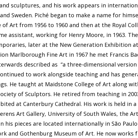
and sculptures, and his work appears in internationa
 and Sweden. Piché began to make a name for himsel
e of Art from 1956 to 1960 and then at the Royal Col
ime assistant, working for Henry Moore, in 1963. Th
poraries, later at the New Generation Exhibition at 
tion Marlborough Fine Art in 1967 he met Francis Ba
terwards described as “a three-dimensional version o
continued to work alongside teaching and has gener
ngs. He taught at Maidstone College of Art along wi
ociety of Sculptors. He retired from teaching in 200
bited at Canterbury Cathedral. His work is held in a
Ferens Art Gallery, University of South Wales, the A
on his pieces are located internationally in São Pa
rk and Gothenburg Museum of Art. He now works fro