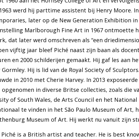
ot 1960 aan het Hornsey College of Art en vervolgens
n 1963 werd hij parttime assistent bij Henry Moore. 
poraries, later op de New Generation Exhibition in 
nstelling Marlborough Fine Art in 1967 ontmoette hij
rk, dat later werd omschreven als “een driedimension
en vijftig jaar bleef Piché naast zijn baan als doce
uren en 2000 schilderijen gemaakt. Hij gaf les aan h
Gormley. Hij is lid van de Royal Society of Sculptor
uwde in 2010 met Cherie Harvey. In 2013 exposeerde h
 opgenomen in diverse Britse collecties, zoals die v
sity of South Wales, de Arts Council en het Nationa
ationaal te vinden in het São Paulo Museum of Art,
thenburg Museum of Art. Hij werkt nu vanuit zijn stu
Piché is a British artist and teacher. He is best kno