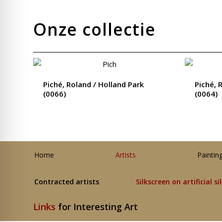
Onze collectie
Piché, Roland / Holland Park
Piché, 
(0066)
(0064)
Home
Artists
Paintin
Contracted artists
Silkscreen on artificial si
Links
for Interesting Art