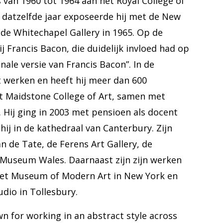
 van 1960 tot 1964 aan het Royal College of
In datzelfde jaar exposeerde hij met de New
de Whitechapel Gallery in 1965. Op de
 Francis Bacon, die duidelijk invloed had op
ale versie van Francis Bacon”. In de
nt werken en heeft hij meer dan 600
et Maidstone College of Art, samen met
s. Hij ging in 2003 met pensioen als docent
ij in de kathedraal van Canterbury. Zijn
an de Tate, de Ferens Art Gallery, de
l Museum Wales. Daarnaast zijn zijn werken
 het Museum of Modern Art in New York en
dio in Tollesbury.
wn for working in an abstract style across