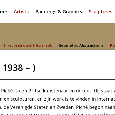
ome
Artists
Paintings & Graphics
Sculptures
Silkscreen on artificial silk
Geometric Abstractions
Po
1938 – )
 Piché is een Britse kunstenaar en docent. Hij staat
 en sculpturen, en zijn werk is te vinden in internat
ië, de Verenigde Staten en Zweden. Piché begon naam