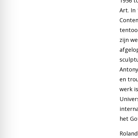
1956 t
Art. I
Contem
tentoo
zijn we
afgelop
sculpt
Antony 
en tro
werk is
Univer
intern
het Go
Roland 