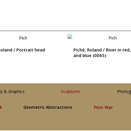
Roland / Portrait head
Piché, Roland / River in red
and blue (0065)
gs & Graphics
Sculptures
Photog
lk
Geometric Abstractions
Post-War