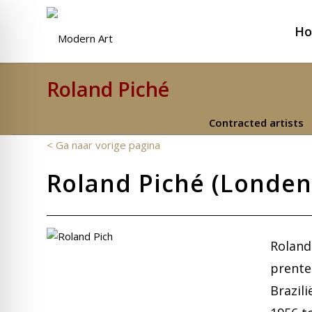
H
Roland Piché
Contracted artists
< Ga naar vorige pagina
Roland Piché (Londen 
Roland
prenten
Brazil