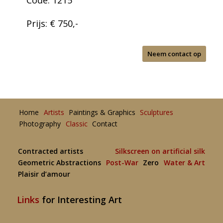
Code: 1215
Prijs: € 750,-
Neem contact op
Home
Artists
Paintings & Graphics
Sculptures
Photography
Classic
Contact
Contracted artists
Silkscreen on artificial silk
Geometric Abstractions
Post-War
Zero
Water & Art
Plaisir d’amour
Links
for Interesting Art