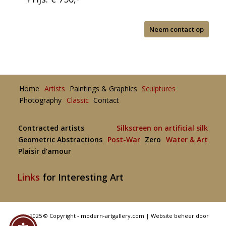
Neem contact op
Home
Artists
Paintings & Graphics
Sculptures
Photography
Classic
Contact
Contracted artists
Silkscreen on artificial silk
Geometric Abstractions
Post-War
Zero
Water & Art
Plaisir d’amour
Links
for Interesting Art
2025 © Copyright - modern-artgallery.com |
Website beheer door